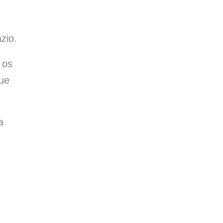
zio.
 os
que
a