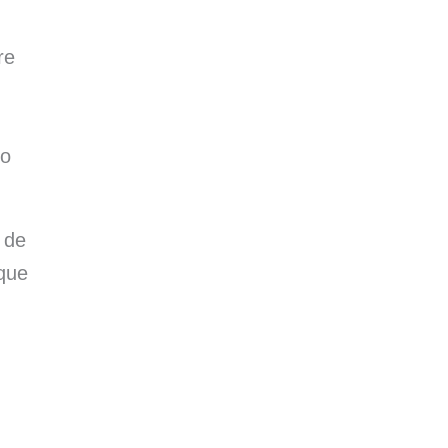
re
mo
 de
que