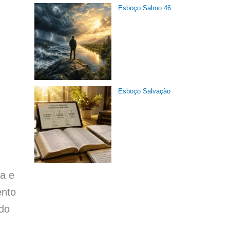
Esboço Salmo 46
Esboço Salvação
a e
ento
 do