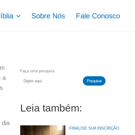
blia
Sobre Nós
Fale Conosco
om
Faça uma pesquisa
e a
Pesquisar
s
Leia também:
 dia
FINALISE SUA INSCRIÇÃO