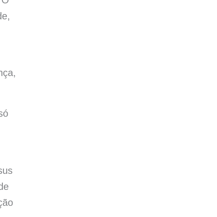
. O
de,
nça,
só
sus
de
ção