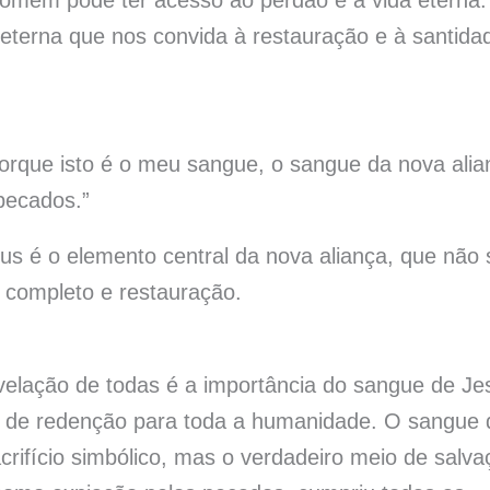
 homem pode ter acesso ao perdão e à vida eterna
eterna que nos convida à restauração e à santida
Porque isto é o meu sangue, o sangue da nova alia
pecados.”
 é o elemento central da nova aliança, que não 
completo e restauração.
evelação de todas é a importância do sangue de Je
ra de redenção para toda a humanidade. O sangue 
rifício simbólico, mas o verdadeiro meio de salva