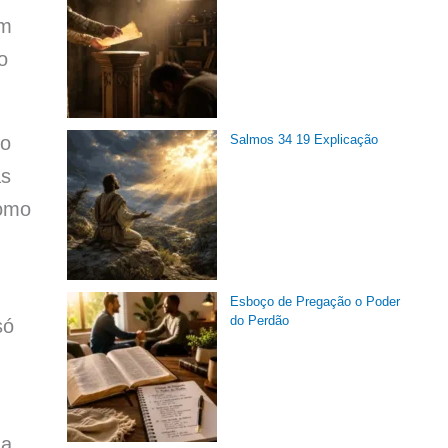
om
o
Salmos 34 19 Explicação
ho
as
como
Esboço de Pregação o Poder
do Perdão
só
da