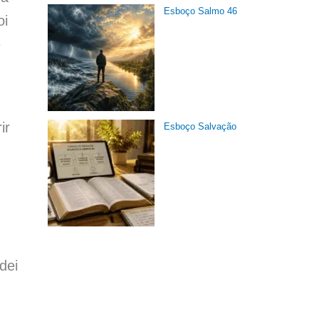
Esboço Salmo 46
oi
e
ir
Esboço Salvação
dei