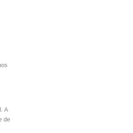
nos
. A
e de