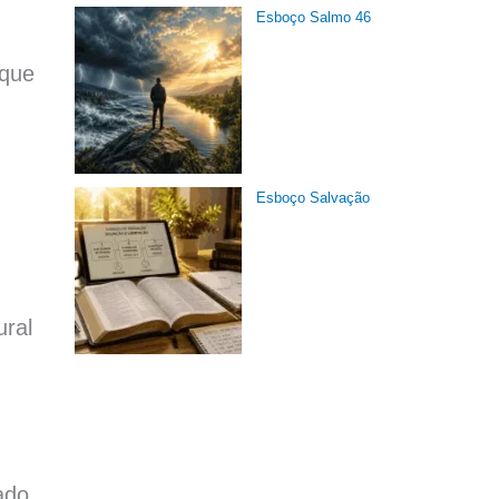
Esboço Salmo 46
 que
Esboço Salvação
ural
ado