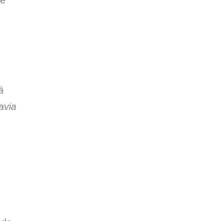
se
à
avia