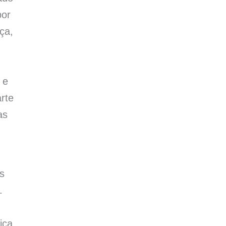
por
ça,
 e
rte
as
s
.
ica