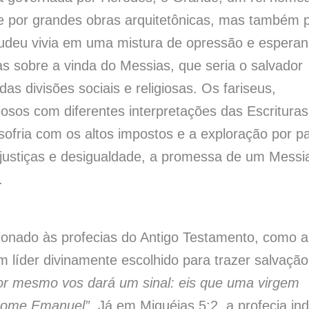
 e por grandes obras arquitetônicas, mas também 
judeu vivia em uma mistura de opressão e esperan
s sobre a vinda do Messias, que seria o salvador
s divisões sociais e religiosas. Os fariseus,
iosos com diferentes interpretações das Escrituras
sofria com os altos impostos e a exploração por pa
justiças e desigualdade, a promessa de um Messi
.
ionado às profecias do Antigo Testamento, como a
 líder divinamente escolhido para trazer salvação
or mesmo vos dará um sinal: eis que uma virgem
u nome Emanuel”
. Já em Miquéias 5:2, a profecia ind