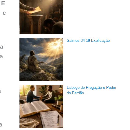
 E
 e
Salmos 34 19 Explicação
ra
ra
Esboço de Pregação o Poder
a
do Perdão
a