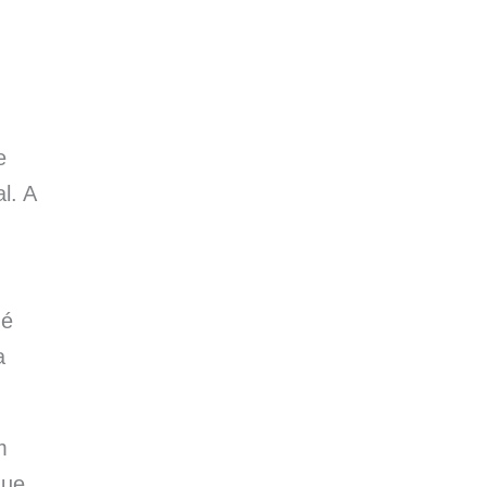
e
l. A
 é
a
m
que