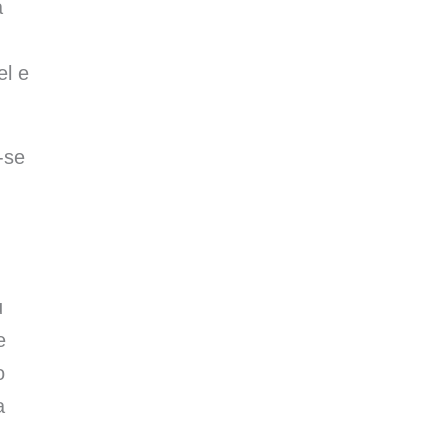
a
el e
-se
u
e
o
a