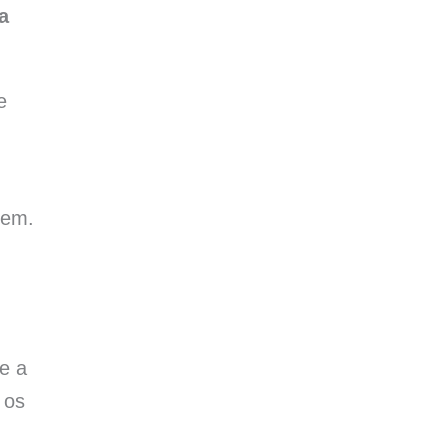
a
e
dem.
e a
 os