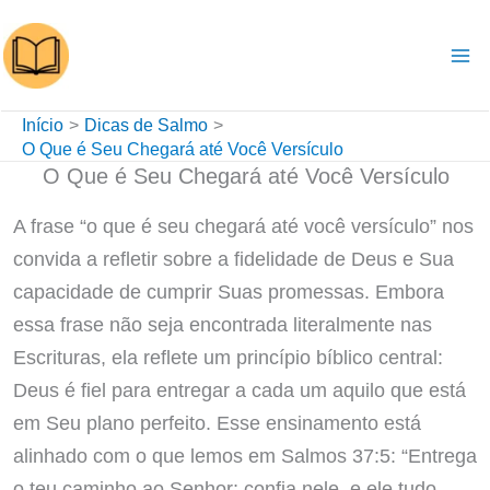
Ir
para
o
conteúdo
Início
Dicas de Salmo
O Que é Seu Chegará até Você Versículo
O Que é Seu Chegará até Você Versículo
A frase “o que é seu chegará até você versículo” nos
convida a refletir sobre a fidelidade de Deus e Sua
capacidade de cumprir Suas promessas. Embora
essa frase não seja encontrada literalmente nas
Escrituras, ela reflete um princípio bíblico central:
Deus é fiel para entregar a cada um aquilo que está
em Seu plano perfeito. Esse ensinamento está
alinhado com o que lemos em Salmos 37:5: “Entrega
o teu caminho ao Senhor; confia nele, e ele tudo