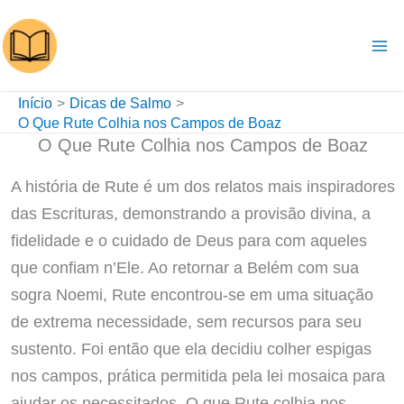
Ir
para
o
conteúdo
Início
Dicas de Salmo
O Que Rute Colhia nos Campos de Boaz
O Que Rute Colhia nos Campos de Boaz
A história de Rute é um dos relatos mais inspiradores
das Escrituras, demonstrando a provisão divina, a
fidelidade e o cuidado de Deus para com aqueles
que confiam n’Ele. Ao retornar a Belém com sua
sogra Noemi, Rute encontrou-se em uma situação
de extrema necessidade, sem recursos para seu
sustento. Foi então que ela decidiu colher espigas
nos campos, prática permitida pela lei mosaica para
ajudar os necessitados. O que Rute colhia nos