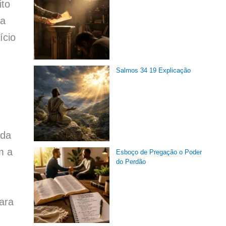
ito
ua
ício
Salmos 34 19 Explicação
ada
m a
Esboço de Pregação o Poder
do Perdão
ara