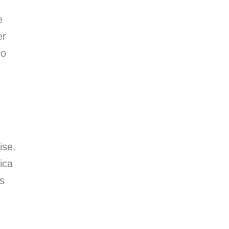
e
er
mo
ise.
ica
s