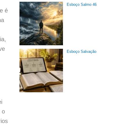
Esboço Salmo 46
e é
na
ia,
ve
Esboço Salvação
i
 o
ios