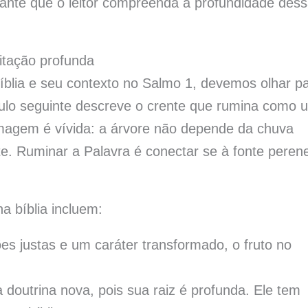
arante que o leitor compreenda a profundidade des
ditação profunda
blia e seu contexto no Salmo 1, devemos olhar p
culo seguinte descreve o crente que rumina como 
 imagem é vívida: a árvore não depende da chuva
te. Ruminar a Palavra é conectar se à fonte peren
a bíblia incluem:
s justas e um caráter transformado, o fruto no
 doutrina nova, pois sua raiz é profunda. Ele tem