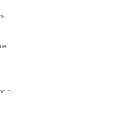
va
que
io o