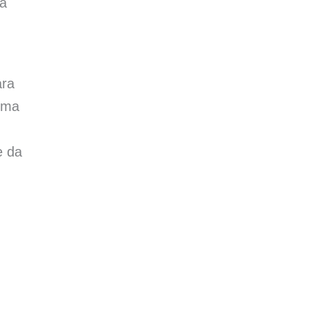
sa
ara
uma
e da