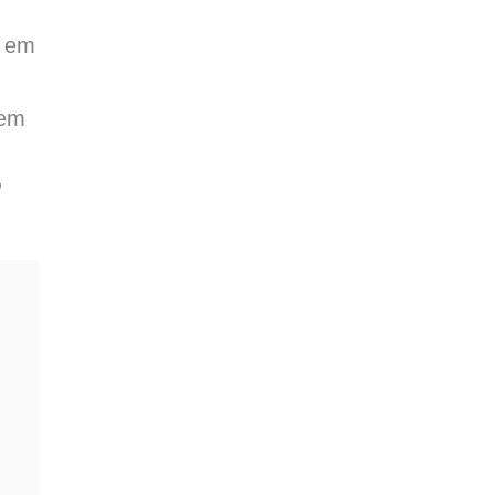
s em
nem
”