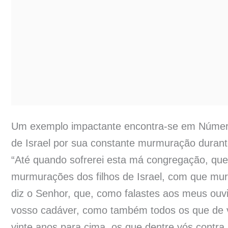
Um exemplo impactante encontra-se em Númer
de Israel por sua constante murmuração durant
“Até quando sofrerei esta má congregação, qu
murmurações dos filhos de Israel, com que mu
diz o Senhor, que, como falastes aos meus ouvid
vosso cadáver, como também todos os que de v
vinte anos para cima, os que dentre vós contra