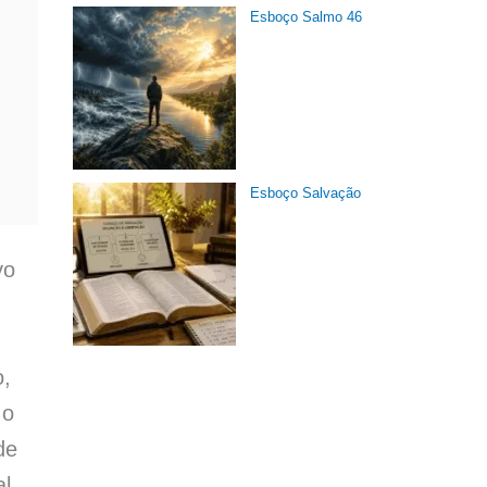
Esboço Salmo 46
Esboço Salvação
vo
o,
 o
de
al