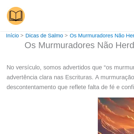
Ir
para
o
conteúdo
Início
Dicas de Salmo
Os Murmuradores Não Herd
Os Murmuradores Não Herda
No versículo, somos advertidos que “os murmu
advertência clara nas Escrituras. A murmuraçã
descontentamento que reflete falta de fé e con