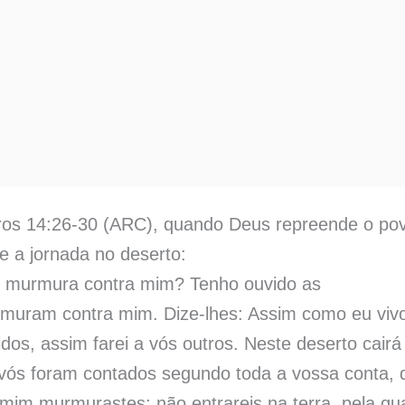
os 14:26-30 (ARC), quando Deus repreende o po
e a jornada no deserto:
e murmura contra mim? Tenho ouvido as
rmuram contra mim. Dize-lhes: Assim como eu viv
os, assim farei a vós outros. Neste deserto cairá
ós foram contados segundo toda a vossa conta, 
 mim murmurastes; não entrareis na terra, pela qu