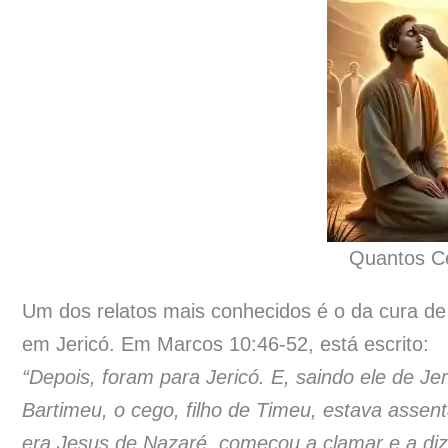
Quantos C
Um dos relatos mais conhecidos é o da cura d
em Jericó. Em Marcos 10:46-52, está escrito:
“Depois, foram para Jericó. E, saindo ele de J
Bartimeu, o cego, filho de Timeu, estava asse
era Jesus de Nazaré, começou a clamar e a dize