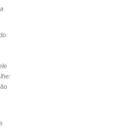
ha
ndo
ele
lhe:
oão
e