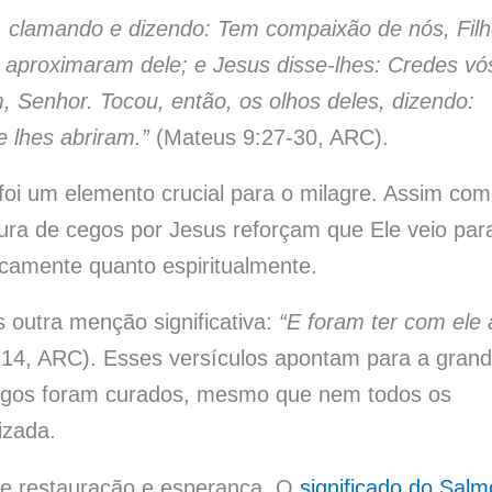
s, clamando e dizendo: Tem compaixão de nós, Fil
 aproximaram dele; e Jesus disse-lhes: Credes vó
, Senhor. Tocou, então, os olhos deles, dizendo:
e lhes abriram.”
(Mateus 9:27-30, ARC).
foi um elemento crucial para o milagre. Assim co
ura de cegos por Jesus reforçam que Ele veio par
icamente quanto espiritualmente.
outra menção significativa:
“E foram ter com ele 
14, ARC). Esses versículos apontam para a gran
cegos foram curados, mesmo que nem todos os
izada.
 restauração e esperança. O
significado do Salm