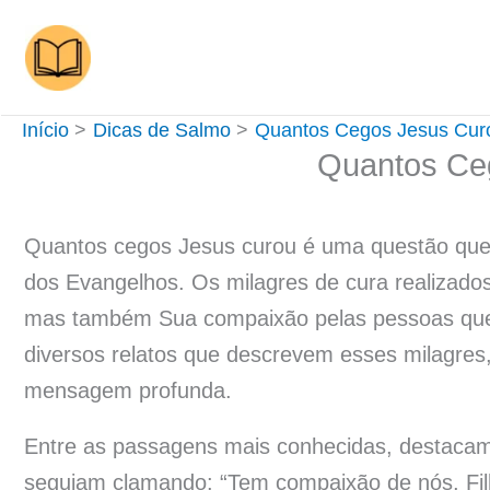
Ir
para
o
conteúdo
Início
Dicas de Salmo
Quantos Cegos Jesus Cur
Quantos Ce
Quantos cegos Jesus curou é uma questão que d
dos Evangelhos. Os milagres de cura realizado
mas também Sua compaixão pelas pessoas que s
diversos relatos que descrevem esses milagre
mensagem profunda.
Entre as passagens mais conhecidas, destaca
seguiam clamando: “Tem compaixão de nós, Filh