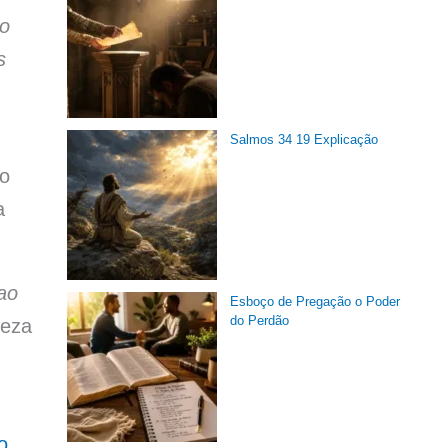
ho
s
Salmos 34 19 Explicação
mo
a
ao
Esboço de Pregação o Poder
do Perdão
deza
o