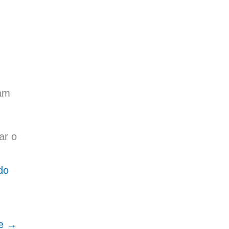
tam
ar o
do
te
→