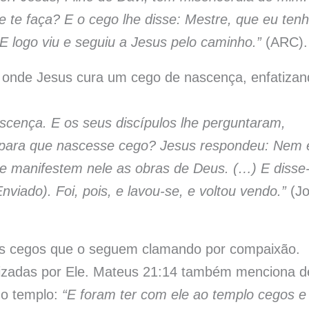
e te faça? E o cego lhe disse: Mestre, que eu ten
. E logo viu e seguiu a Jesus pelo caminho.”
(ARC).
7, onde Jesus cura um cego de nascença, enfatiza
cença. E os seus discípulos lhe perguntaram,
, para que nascesse cego? Jesus respondeu: Nem 
e manifestem nele as obras de Deus. (…) E disse-
Enviado). Foi, pois, e lavou-se, e voltou vendo.”
(J
is cegos que o seguem clamando por compaixão.
ealizadas por Ele. Mateus 21:14 também menciona d
no templo:
“E foram ter com ele ao templo cegos e