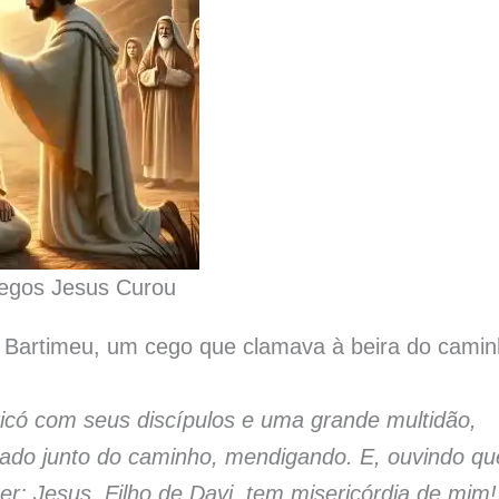
egos Jesus Curou
e Bartimeu, um cego que clamava à beira do cami
ericó com seus discípulos e uma grande multidão,
ntado junto do caminho, mendigando. E, ouvindo qu
r: Jesus, Filho de Davi, tem misericórdia de mim!