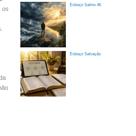
Esboço Salmo 46
 os
.
Esboço Salvação
 da
não