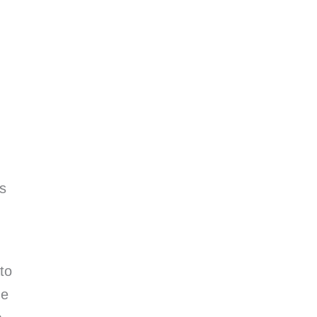
s
to
de