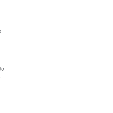
o
ão
e