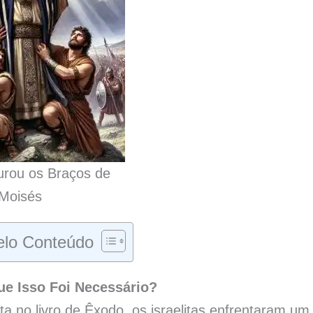
rou os Braços de
Moisés
lo Conteúdo
e Isso Foi Necessário?
ta no livro de Êxodo, os israelitas enfrentaram um