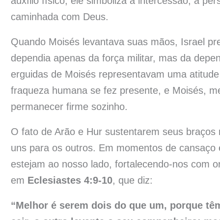
auxílio físico; ele simboliza a intercessão, a p
caminhada com Deus.
Quando Moisés levantava suas mãos, Israel prev
dependia apenas da força militar, mas da depe
erguidas de Moisés representavam uma atitude 
fraqueza humana se fez presente, e Moisés, m
permanecer firme sozinho.
O fato de Arão e Hur sustentarem seus braços
uns para os outros. Em momentos de cansaço es
estejam ao nosso lado, fortalecendo-nos com o
em
Eclesiastes 4:9-10
, que diz:
“Melhor é serem dois do que um, porque tê