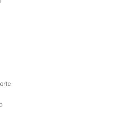
a
orte
o