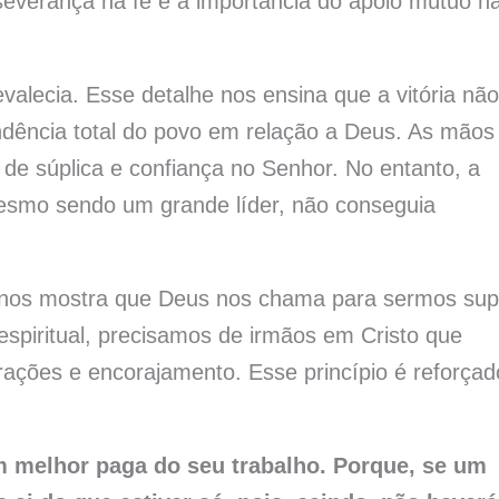
erseverança na fé e a importância do apoio mútuo n
alecia. Esse detalhe nos ensina que a vitória não
ndência total do povo em relação a Deus. As mãos
de súplica e confiança no Senhor. No entanto, a
esmo sendo um grande líder, não conseguia
 nos mostra que Deus nos chama para sermos sup
piritual, precisamos de irmãos em Cristo que
rações e encorajamento. Esse princípio é reforçad
m melhor paga do seu trabalho. Porque, se um