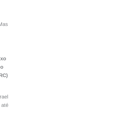
 Mas
ixo
 o
ARC)
rael
 até