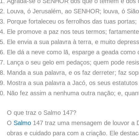
Agrada-se o SENHOR dos que o temem e dos q
Louva, ó Jerusalém, ao SENHOR; louva, ó Sião
Porque fortaleceu os ferrolhos das tuas portas; 
Ele promove a paz nos teus termos; fartamente 
Ele envia a sua palavra à terra, e muito depre
Ele dá a neve como lã, esparge a geada como c
Lança o seu gelo em pedaços; quem pode resisti
Manda a sua palavra, e os faz derreter; faz sop
Mostra a sua palavra a Jacó, os seus estatutos 
Não fez assim a nenhuma outra nação; e, quant
O que traz o Salmo 147?
O
Salmo
147 traz uma mensagem de louvor a D
obras e cuidado para com a criação. Ele desta