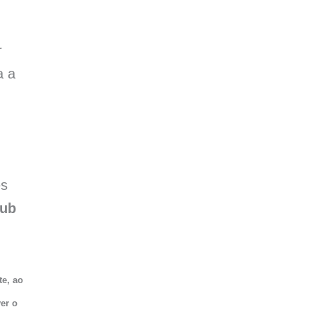
r
a a
es
lub
te, ao
er o