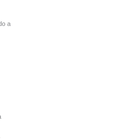
do a
a
o