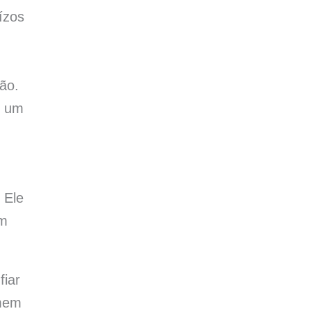
ízos
ão.
m um
 Ele
om
fiar
emem