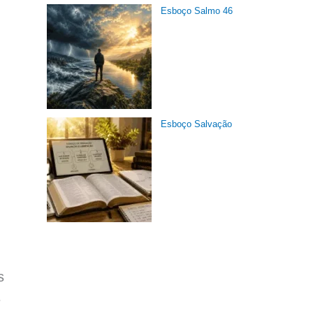
Esboço Salmo 46
Esboço Salvação
s
e