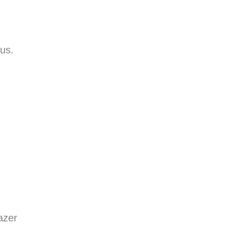
us.
azer