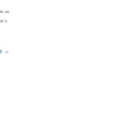
te, ao
er o
te
→