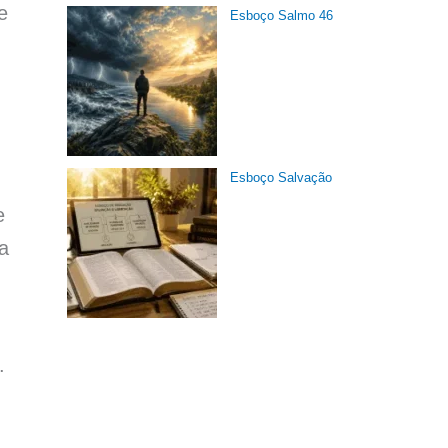
e
Esboço Salmo 46
Esboço Salvação
e
a
o.