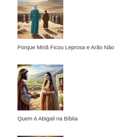
Porque Miriã Ficou Leprosa e Arão Não
Quem é Abigail na Bíblia