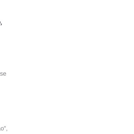
,
 se
o”,