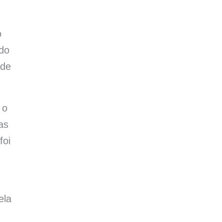
o
ndo
ade
 o
as
foi
ela