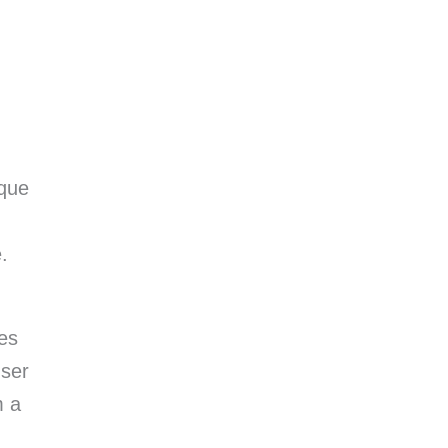
que
.
es
 ser
m a