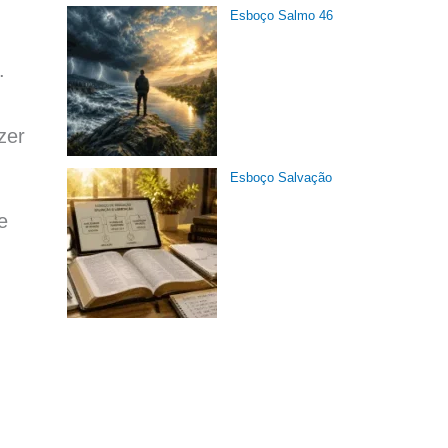
Esboço Salmo 46
.
zer
Esboço Salvação
e