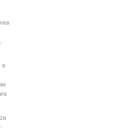
enta
s
,
, e
 as
ara
iza
e