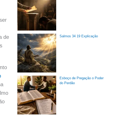
ser
e
Salmos 34 19 Explicação
a de
os
nto
o
Esboço de Pregação o Poder
do Perdão
ha
almo
ão