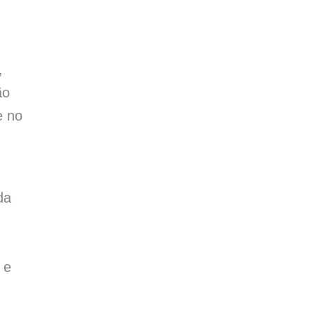
,
ão
e no
da
 e