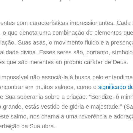
iventes com características impressionantes. Cada 
ia, o que denota uma combinação de elementos qu
riação. Suas asas, o movimento fluido e a presenç
talidade divina. Esses seres são, portanto, símbol
des que são inerentes ao próprio caráter de Deus.
 impossível não associá-la à busca pelo entendime
encontrar em muitos salmos, como o
significado d
 e Sua soberania sobre a criação: “Bendize, ó min
grande, estás vestido de glória e majestade.” (S
 este salmo, nos chama a uma reverência e adoraç
erfeição da Sua obra.