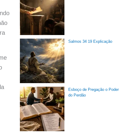
ando
não
ra
Salmos 34 19 Explicação
 me
o
la
Esboço de Pregação o Poder
do Perdão