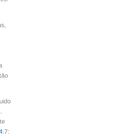
us,
a
tão
uido
.
te
4
:7: