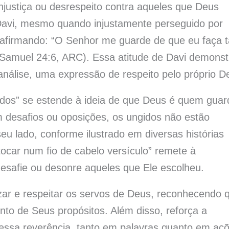
njustiça ou desrespeito contra aqueles que Deus
 Davi, mesmo quando injustamente perseguido por
, afirmando: “O Senhor me guarde de que eu faça t
 Samuel 24:6, ARC). Essa atitude de Davi demonst
análise, uma expressão de respeito pelo próprio D
gidos” se estende à ideia de que Deus é quem guar
desafios ou oposições, os ungidos não estão
u lado, conforme ilustrado em diversas histórias
 tocar num fio de cabelo versículo” remete à
 desafie ou desonre aqueles que Ele escolheu.
ar e respeitar os servos de Deus, reconhecendo 
to de Seus propósitos. Além disso, reforça a
 essa reverência, tanto em palavras quanto em aç