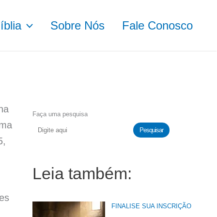
blia
Sobre Nós
Fale Conosco
ina
Faça uma pesquisa
rma
Pesquisar
5,
Leia também:
les
FINALISE SUA INSCRIÇÃO