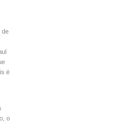
 de
aul
ue
is é
s
o, o