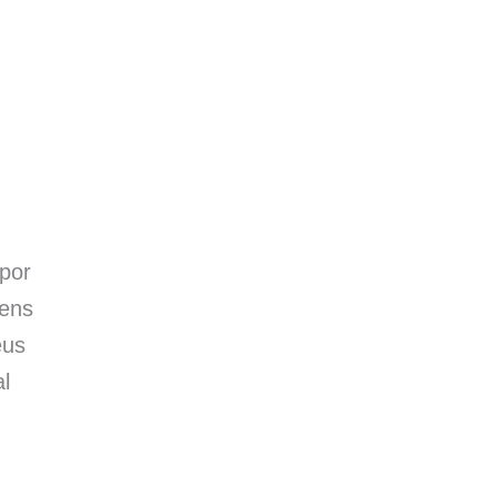
por
gens
eus
l