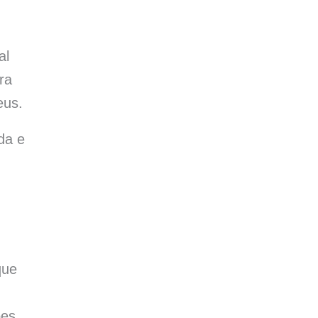
al
ra
eus.
da e
que
ões.