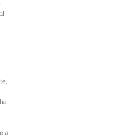
o
al
te,
cha
e a