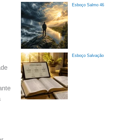
Esboço Salmo 46
Esboço Salvação
ade
ante
a
ar