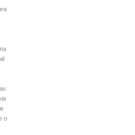
ara
uma
al
tas
via
ue
e o