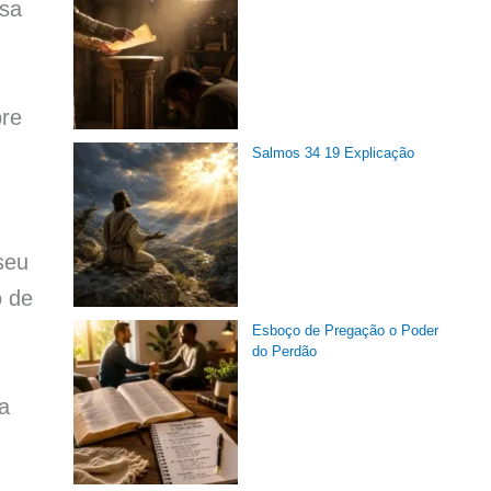
ssa
bre
Salmos 34 19 Explicação
seu
o de
Esboço de Pregação o Poder
do Perdão
a