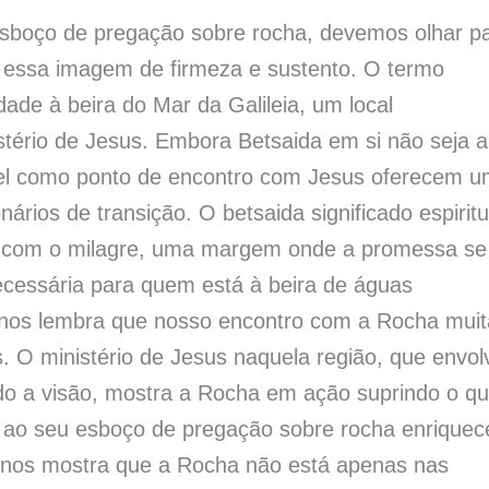
esboço de pregação sobre rocha, devemos olhar p
m essa imagem de firmeza e sustento. O termo
idade à beira do Mar da Galileia, um local
stério de Jesus. Embora Betsaida em si não seja a
el como ponto de encontro com Jesus oferecem 
rios de transição. O betsaida significado espiritu
ro com o milagre, uma margem onde a promessa se
ecessária para quem está à beira de águas
ida nos lembra que nosso encontro com a Rocha mui
. O ministério de Jesus naquela região, que envol
do a visão, mostra a Rocha em ação suprindo o q
tual ao seu esboço de pregação sobre rocha enriquec
le nos mostra que a Rocha não está apenas nas