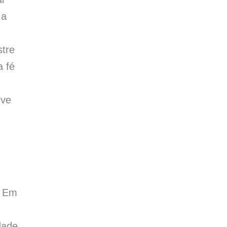
 a
stre
a fé
eve
. Em
dade