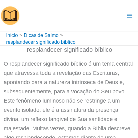
Ir
para
o
conteúdo
Início
Dicas de Salmo
resplandecer significado bíblico
resplandecer significado bíblico
O resplandecer significado bíblico é um tema central
que atravessa toda a revelação das Escrituras,
apontando para a natureza intrínseca de Deus e,
subsequentemente, para a vocação do Seu povo.
Este fenômeno luminoso não se restringe a um
evento isolado; ele é a assinatura da presença
divina, um reflexo tangível de Sua santidade e
majestade. Muitas vezes, quando a Bíblia descreve
algo resplandecendo, estamos diante de uma