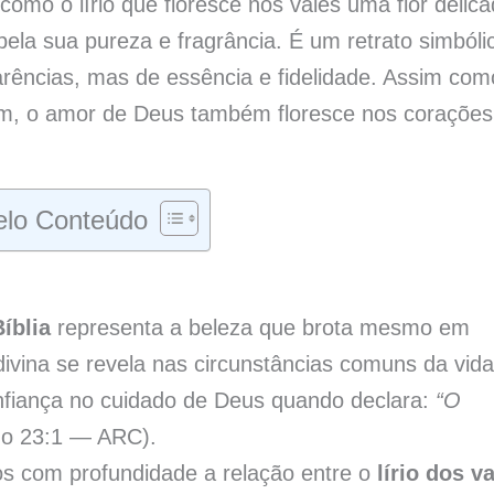
omo o lírio que floresce nos vales uma flor delic
ela sua pureza e fragrância. É um retrato simbóli
ências, mas de essência e fidelidade. Assim com
agem, o amor de Deus também floresce nos corações
lo Conteúdo
Bíblia
representa a beleza que brota mesmo em
ivina se revela nas circunstâncias comuns da vida
fiança no cuidado de Deus quando declara:
“O
o 23:1 — ARC).
mos com profundidade a relação entre o
lírio dos v