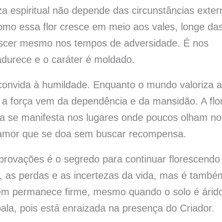
a espiritual não depende das circunstâncias exter
mo essa flor cresce em meio aos vales, longe da
orescer mesmo nos tempos de adversidade. É nos
durece e o caráter é moldado.
onvida à humildade. Enquanto o mundo valoriza a
 a força vem da dependência e da mansidão. A flo
na se manifesta nos lugares onde poucos olham no
o amor que se doa sem buscar recompensa.
provações é o segredo para continuar florescendo
as, as perdas e as incertezas da vida, mas é també
em permanece firme, mesmo quando o solo é árid
ala, pois está enraizada na presença do Criador.