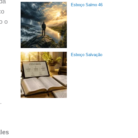
ada
Esboço Salmo 46
co
o o
Esboço Salvação
.
ales