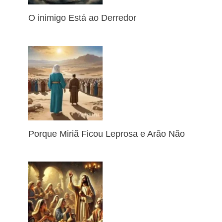
O inimigo Está ao Derredor
Porque Miriã Ficou Leprosa e Arão Não