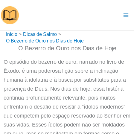
Ir
para
o
conteúdo
Início
Dicas de Salmo
O Bezerro de Ouro nos Dias de Hoje
O Bezerro de Ouro nos Dias de Hoje
O episódio do bezerro de ouro, narrado no livro de
Êxodo, é uma poderosa lição sobre a inclinação
humana à idolatria e à busca por substitutos para a
presença de Deus. Nos dias de hoje, essa história
continua profundamente relevante, pois muitos
enfrentam o desafio de resistir a “ídolos modernos”
que competem pelo espaço reservado ao Senhor em
suas vidas. Esses ídolos podem não ser moldados
em ouro, mas se manifestam em formas como o