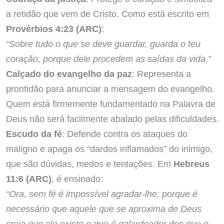
a retidão que vem de Cristo. Como está escrito em
Provérbios 4:23 (ARC)
:
“Sobre tudo o que se deve guardar, guarda o teu
coração, porque dele procedem as saídas da vida.”
Calçado do evangelho da paz
: Representa a
prontidão para anunciar a mensagem do evangelho.
Quem está firmemente fundamentado na Palavra de
Deus não será facilmente abalado pelas dificuldades.
Escudo da fé
: Defende contra os ataques do
maligno e apaga os “dardos inflamados” do inimigo,
que são dúvidas, medos e tentações. Em
Hebreus
11:6 (ARC)
, é ensinado:
“Ora, sem fé é impossível agradar-lhe; porque é
necessário que aquele que se aproxima de Deus
creia que ele existe e que é galardoador dos que o