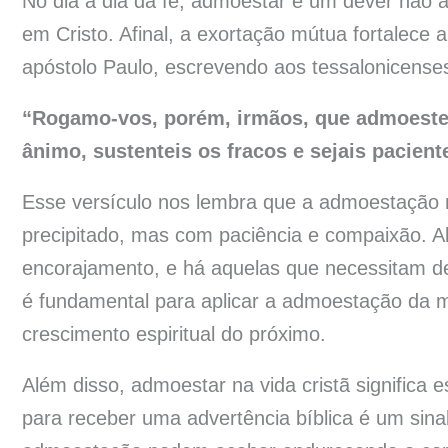
No dia a dia da fé, admoestar é um dever não a
em Cristo. Afinal, a exortação mútua fortalece 
apóstolo Paulo, escrevendo aos tessalonicenses
“Rogamo-vos, porém, irmãos, que admoestei
ânimo, sustenteis os fracos e sejais pacien
Esse versículo nos lembra que a admoestação 
precipitado, mas com paciência e compaixão. 
encorajamento, e há aquelas que necessitam de
é fundamental para aplicar a admoestação da m
crescimento espiritual do próximo.
Além disso, admoestar na vida cristã significa 
para receber uma advertência bíblica é um sinal