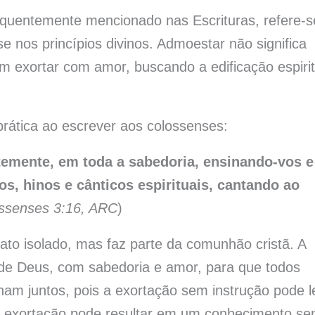
quentemente mencionado nas Escrituras, refere-s
se nos princípios divinos. Admoestar não significa
 exortar com amor, buscando a edificação espirit
rática ao escrever aos colossenses:
temente, em toda a sabedoria, ensinando-vos e
, hinos e cânticos espirituais, cantando ao
ssenses 3:16, ARC
)
to isolado, mas faz parte da comunhão cristã. A
a de Deus, com sabedoria e amor, para que todos
am juntos, pois a exortação sem instrução pode l
m exortação pode resultar em um conhecimento s