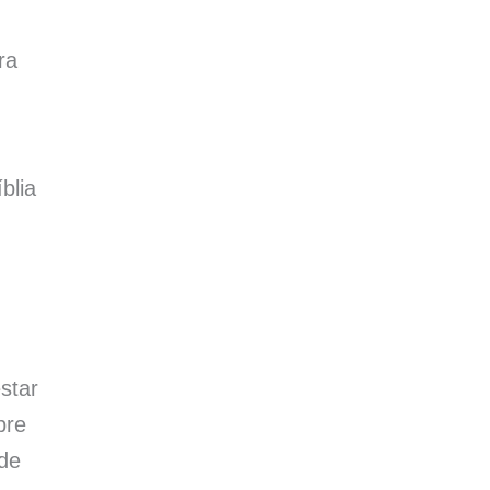
ra
blia
star
bre
de