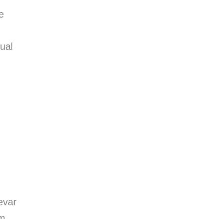
e
ual
evar
em