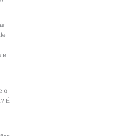
ar
de
a e
e o
a? É