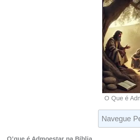
O Que é Adm
Navegue Pe
O’que é Admoestar na Bíblia