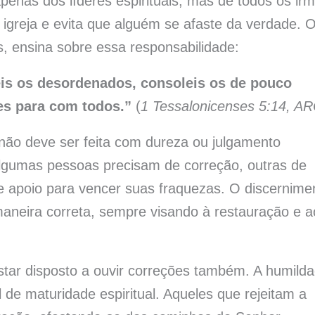
penas dos líderes espirituais, mas de todos os ir
a igreja e evita que alguém se afaste da verdade. 
, ensina sobre essa responsabilidade:
s os desordenados, consoleis os de pouco
tes para com todos.”
(
1 Tessalonicenses 5:14, A
não deve ser feita com dureza ou julgamento
Algumas pessoas precisam de correção, outras de
 apoio para vencer suas fraquezas. O discernime
aneira correta, sempre visando à restauração e a
estar disposto a ouvir correções também. A humild
 de maturidade espiritual. Aqueles que rejeitam a