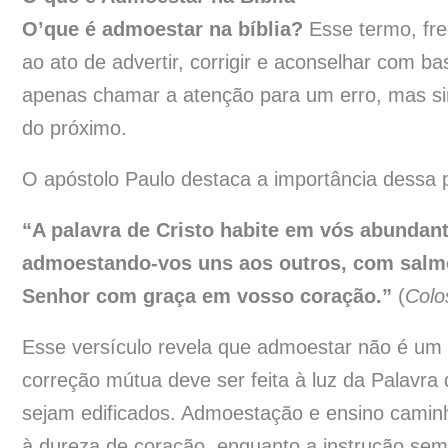
O’que é admoestar na bíblia?
Esse termo, fre
ao ato de advertir, corrigir e aconselhar com ba
apenas chamar a atenção para um erro, mas sim
do próximo.
O apóstolo Paulo destaca a importância dessa p
“A palavra de Cristo habite em vós abundan
admoestando-vos uns aos outros, com salmos
Senhor com graça em vosso coração.”
(
Colo
Esse versículo revela que admoestar não é um a
correção mútua deve ser feita à luz da Palavr
sejam edificados. Admoestação e ensino caminh
à dureza de coração, enquanto a instrução se