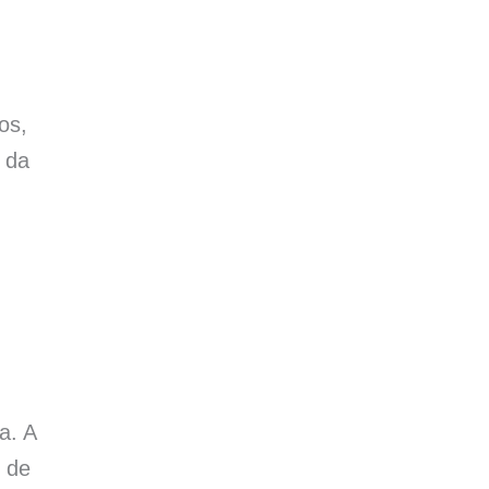
os,
 da
a. A
s de