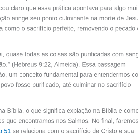
cou claro que essa prática apontava para algo mui
ação atinge seu ponto culminante na morte de Jes
da como o sacrifício perfeito, removendo o pecado
i, quase todas as coisas são purificadas com san
o.” (Hebreus 9:22, Almeida). Essa passagem
ção, um conceito fundamental para entendermos 
vo fosse purificado, até culminar no sacrifício
a Bíblia, o que significa expiação na Bíblia e com
ões que encontramos nos Salmos. No final, faremo
o 51
se relaciona com o sacrifício de Cristo e sua