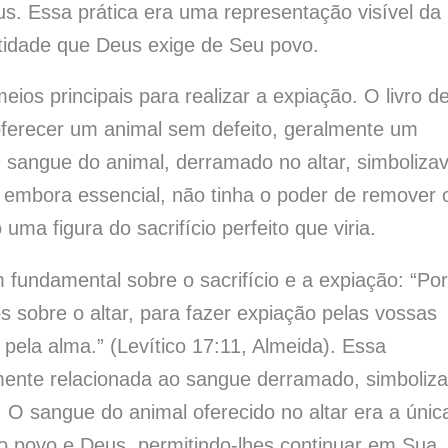
s. Essa prática era uma representação visível da
tidade que Deus exige de Seu povo.
ios principais para realizar a expiação. O livro d
 oferecer um animal sem defeito, geralmente um
O sangue do animal, derramado no altar, simboliza
, embora essencial, não tinha o poder de remover 
a figura do sacrifício perfeito que viria.
undamental sobre o sacrifício e a expiação: “Po
ós sobre o altar, para fazer expiação pelas vossas
pela alma.” (Levítico 17:11, Almeida). Essa
mente relacionada ao sangue derramado, simboliz
 O sangue do animal oferecido no altar era a únic
 o povo e Deus, permitindo-lhes continuar em Sua