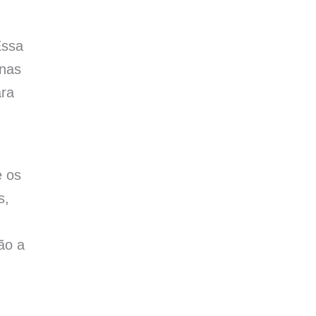
Essa
enas
ara
e os
s,
ão a