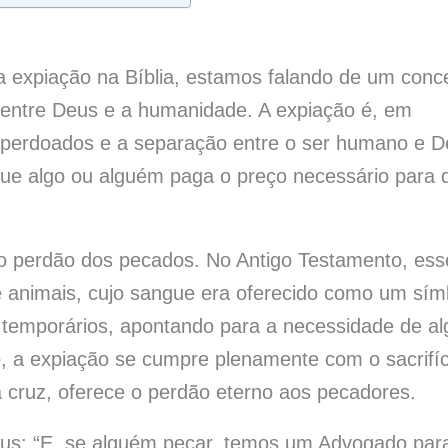
 expiação na Bíblia, estamos falando de um conce
 entre Deus e a humanidade. A expiação é, em
o perdoados e a separação entre o ser humano e 
que algo ou alguém paga o preço necessário para 
 ao perdão dos pecados. No Antigo Testamento, ess
de animais, cujo sangue era oferecido como um sím
m temporários, apontando para a necessidade de al
o, a expiação se cumpre plenamente com o sacrifíc
 cruz, oferece o perdão eterno aos pecadores.
sus: “E, se alguém pecar, temos um Advogado par