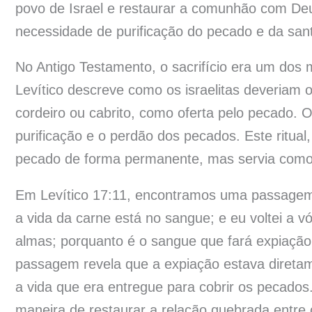
povo de Israel e restaurar a comunhão com Deu
necessidade de purificação do pecado e da san
No Antigo Testamento, o sacrifício era um dos me
Levítico descreve como os israelitas deveriam
cordeiro ou cabrito, como oferta pelo pecado. 
purificação e o perdão dos pecados. Este ritual
pecado de forma permanente, mas servia como um
Em Levítico 17:11, encontramos uma passagem f
a vida da carne está no sangue; e eu voltei a v
almas; porquanto é o sangue que fará expiação 
passagem revela que a expiação estava direta
a vida que era entregue para cobrir os pecados.
maneira de restaurar a relação quebrada entre