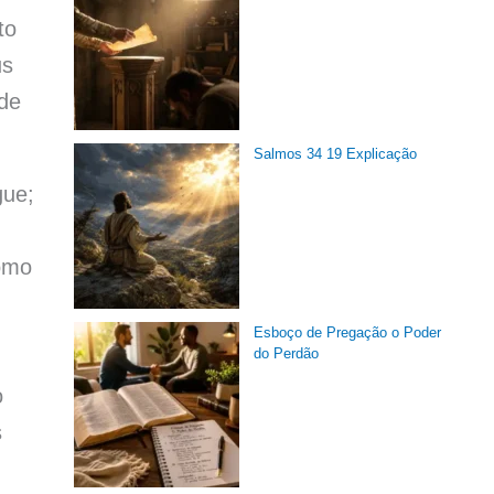
to
us
 de
Salmos 34 19 Explicação
gue;
como
Esboço de Pregação o Poder
do Perdão
o
s