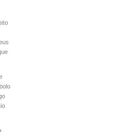
ito
Deus
que
e
bolo
go
io
a