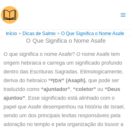
Ir
para
o
conteúdo
Início
Dicas de Salmo
O Que Significa o Nome Asafe
O Que Significa o Nome Asafe
O que significa o nome Asafe? O nome Asafe tem
origem hebraica e carrega um significado profundo
dentro das Escrituras Sagradas. Etimologicamente,
deriva do hebraico
“אָסָף” (Asaph)
, que pode ser
traduzido como
“ajuntador”
,
“coletor”
ou
“Deus
ajuntou”
. Esse significado está alinhado com o
papel que Asafe desempenhou na história de Israel,
sendo um dos principais levitas responsáveis pela
adoração no templo e pela organização do louvor a