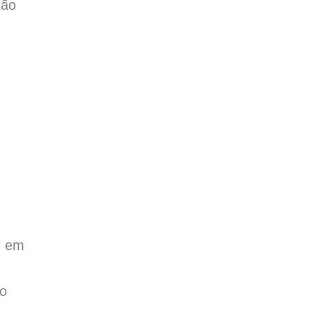
ção
r em
 o