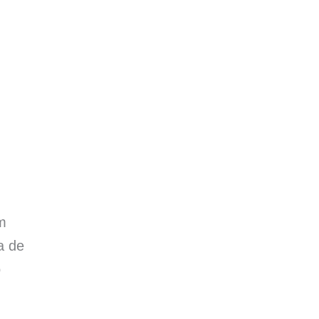
m
a de
o