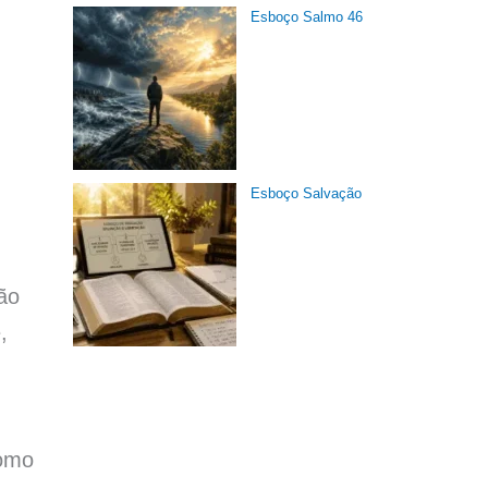
Esboço Salmo 46
Esboço Salvação
ão
,
como