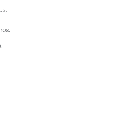
os.
ros.
a
.