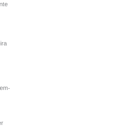
nte
ira
bem-
er