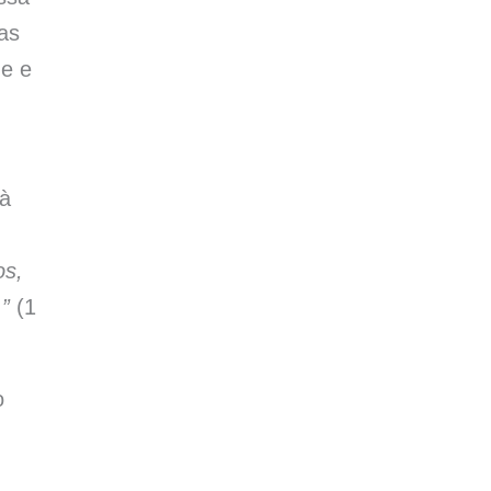
as
ue e
 à
os,
”
(1
o