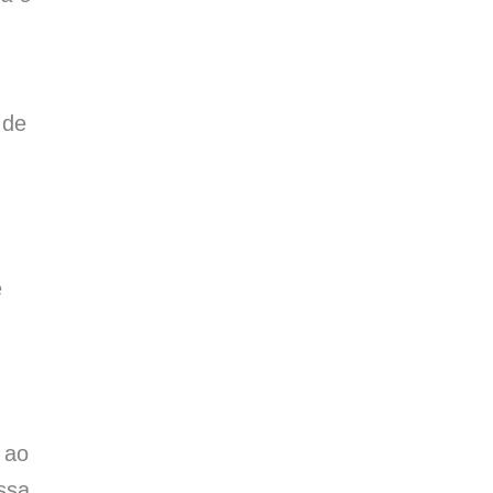
 de
e
 ao
ssa