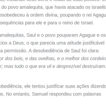
do povo amalequita, que havia atacado os israelit
desobedeceu à ordem divina, poupando o rei Agag
equências para ele e para o reino de Israel.
s amalequitas, Saul e o povo pouparam Agague e os
ios a Deus, o que parecia uma atitude justificável
a permissão. A desobediência de Saul foi clara:
 dos bois, e das ovelhas, e o melhor dos cordeir
; mas tudo o que era vil e desprezível destruíram.
diência, ele tentou justificar suas ações dizend
eus. No entanto, Samuel respondeu com palavras