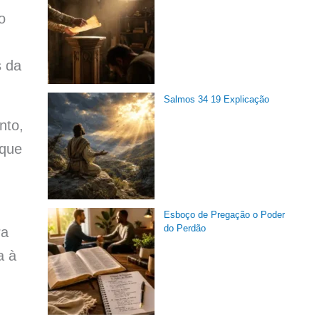
o
,
s da
Salmos 34 19 Explicação
nto,
 que
Esboço de Pregação o Poder
do Perdão
ra
a à