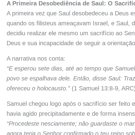
A Primeira Desobediência de Saul: O Sacrifíc
A primeira vez que Saul desobedeceu a Deus e
quando os filisteus ameaçavam Israel, e Saul,
decidiu realizar ele mesmo um sacrifício ao Sen
Deus e sua incapacidade de seguir a orientação
A narrativa nos conta:
“E esperou sete dias, até ao tempo que Samuel
povo se espalhava dele. Então, disse Saul: Traz
ofereceu o holocausto.”
(1 Samuel 13:8-9, ARC)
Samuel chegou logo após o sacrifício ser feito
havia agido precipitadamente e de forma insen
“Procedeste nesciamente; não guardaste o man
agora teria o Senhor confirmado o teu reino sob