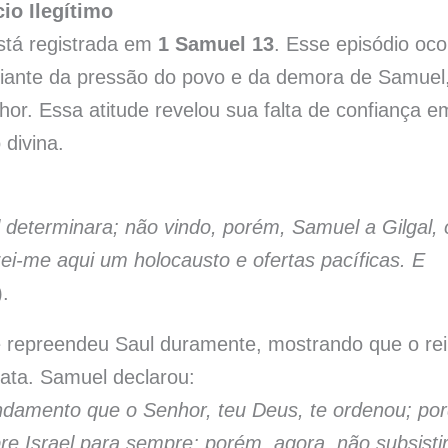
io Ilegítimo
stá registrada em
1 Samuel 13
. Esse episódio oco
 diante da pressão do povo e da demora de Samuel
hor. Essa atitude revelou sua falta de confiança e
 divina.
 determinara; não vindo, porém, Samuel a Gilgal, 
ei-me aqui um holocausto e ofertas pacíficas. E
.
 e repreendeu Saul duramente, mostrando que o rei
sata. Samuel declarou:
damento que o Senhor, teu Deus, te ordenou; po
re Israel para sempre; porém, agora, não subsisti