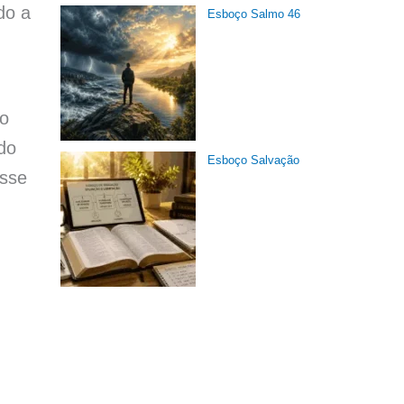
do a
Esboço Salmo 46
ão
do
Esboço Salvação
esse