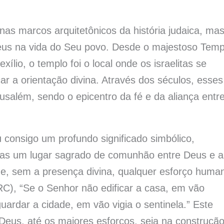
s marcos arquitetônicos da história judaica, ma
us na vida do Seu povo. Desde o majestoso Temp
lio, o templo foi o local onde os israelitas se
car a orientação divina. Através dos séculos, esses
usalém, sendo o epicentro da fé e da aliança entr
 consigo um profundo significado simbólico,
mas um lugar sagrado de comunhão entre Deus e a
ue, sem a presença divina, qualquer esforço huma
C), “Se o Senhor não edificar a casa, em vão
ardar a cidade, em vão vigia o sentinela.” Este
 Deus, até os maiores esforços, seja na construçã