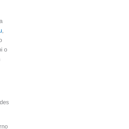
a
u
,
o
i o
m
ades
rno