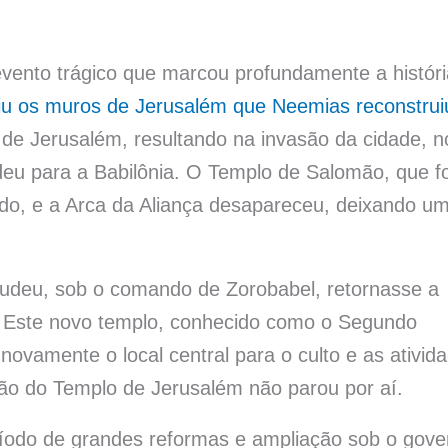
m
evento trágico que marcou profundamente a históri
iu os muros de Jerusalém que Neemias reconstrui
de Jerusalém, resultando na invasão da cidade, n
deu para a Babilônia. O Templo de Salomão, que fo
imado, e a Arca da Aliança desapareceu, deixando u
udeu, sob o comando de Zorobabel, retornasse a
. Este novo templo, conhecido como o Segundo
novamente o local central para o culto e as ativid
ição do Templo de Jerusalém não parou por aí.
do de grandes reformas e ampliação sob o gove