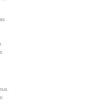
as
o
s
eus.
 o