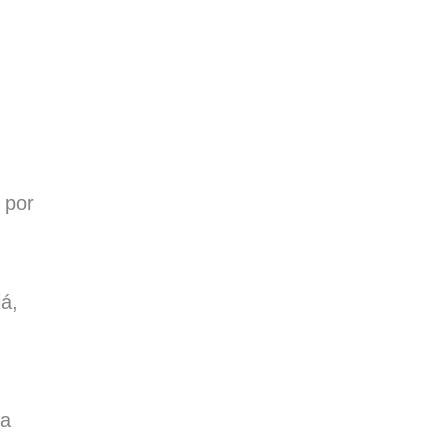
 por
á,
ra