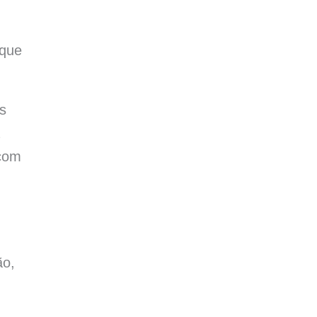
 que
s
 com
ão,