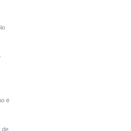
s
lo
e
no é
o de