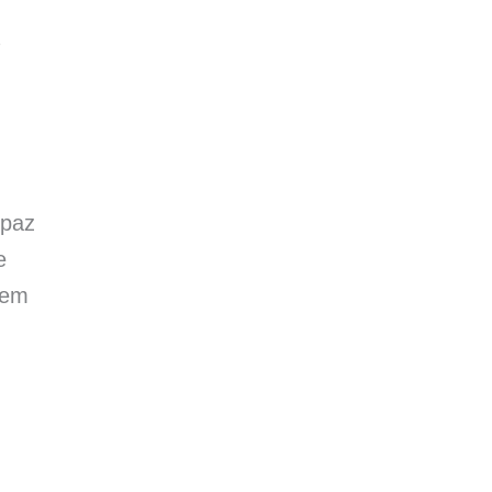
 paz
e
 em