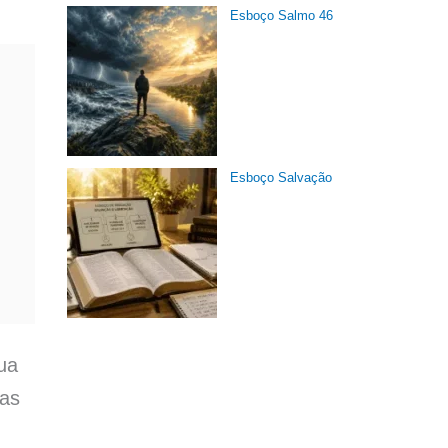
Esboço Salmo 46
Esboço Salvação
ua
mas