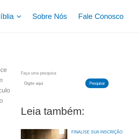
blia
Sobre Nós
Fale Conosco
ece
Faça uma pesquisa
m
Pesquisar
culo
o
Leia também:
FINALISE SUA INSCRIÇÃO