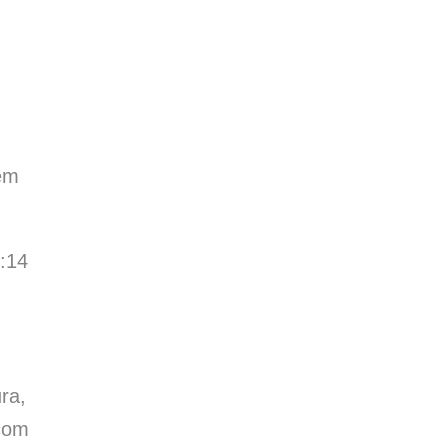
 em
7:14
ra,
 com