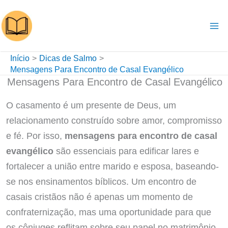
Ir
para
o
conteúdo
Início
Dicas de Salmo
Mensagens Para Encontro de Casal Evangélico
Mensagens Para Encontro de Casal Evangélico
O casamento é um presente de Deus, um
relacionamento construído sobre amor, compromisso
e fé. Por isso,
mensagens para encontro de casal
evangélico
são essenciais para edificar lares e
fortalecer a união entre marido e esposa, baseando-
se nos ensinamentos bíblicos. Um encontro de
casais cristãos não é apenas um momento de
confraternização, mas uma oportunidade para que
os cônjuges reflitam sobre seu papel no matrimônio,