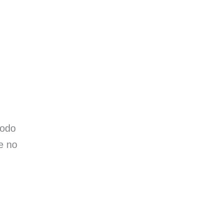
íodo
e no