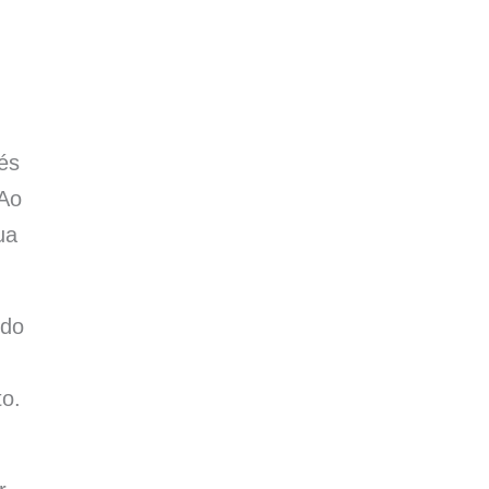
sés
 Ao
ua
 do
to.
m