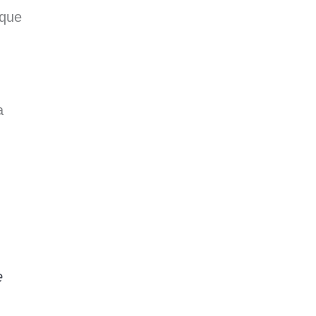
 que
a
e