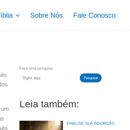
blia
Sobre Nós
Fale Conosco
Faça uma pesquisa
sés
Pesquisar
dos
Leia também:
o um
as
FINALISE SUA INSCRIÇÃO
sés