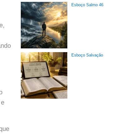
Esboço Salmo 46
e,
ando
Esboço Salvação
o
 e
 que