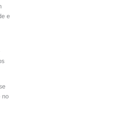
m
de e
e
os
se
o no