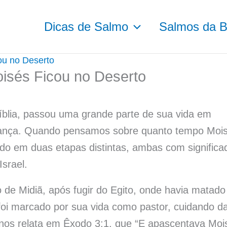
Dicas de Salmo
Salmos da Bí
u no Deserto
sés Ficou no Deserto
íblia, passou uma grande parte de sua vida em
erança. Quando pensamos sobre quanto tempo Moi
íodo em duas etapas distintas, ambas com significa
srael.
 de Midiã, após fugir do Egito, onde havia matad
oi marcado por sua vida como pastor, cuidando d
 nos relata em Êxodo 3:1, que “E apascentava Moi