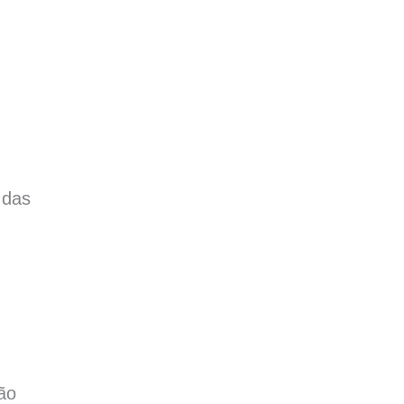
 das
são