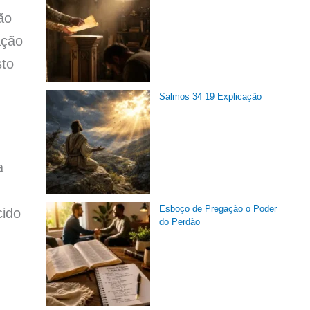
ão
ação
sto
Salmos 34 19 Explicação
a
Esboço de Pregação o Poder
cido
do Perdão