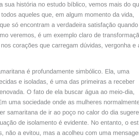
sua história no estudo bíblico, vemos mais do q
a todos aqueles que, em algum momento da vida,
 que só encontram a verdadeira satisfação quando
omo veremos, é um exemplo claro de transformaç
o nos corações que carregam dúvidas, vergonha e 
amaritana é profundamente simbólico. Ela, uma
ecidas e isoladas, é uma das primeiras a receber
enovada. O fato de ela buscar água ao meio-dia,
o. Em uma sociedade onde as mulheres normalment
 samaritana de ir ao poço no calor do dia suger
tuação de isolamento é evidente. No entanto, o es
tros, não a evitou, mas a acolheu com uma mensag