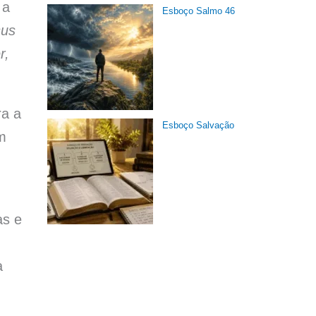
 a
Esboço Salmo 46
sus
r,
ra a
Esboço Salvação
m
as e
a