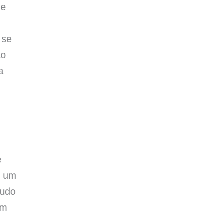
ue
 se
ão
a
e
e um
tudo
em