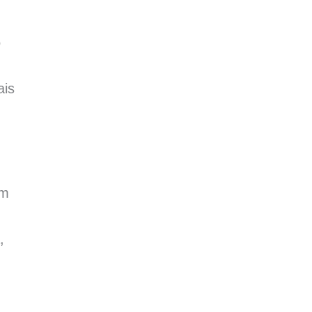
o
,
ais
um
,