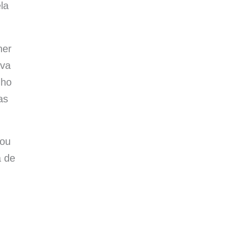
la
her
ava
nho
as
 ou
a de